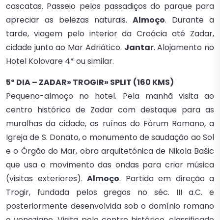
cascatas. Passeio pelos passadiços do parque para
apreciar as belezas naturais.
Almoço
. Durante a
tarde, viagem pelo interior da Croácia até Zadar,
cidade junto ao Mar Adriático.
Jantar
. Alojamento no
Hotel Kolovare 4* ou similar.
5º DIA – ZADAR» TROGIR» SPLIT (160 KMS)
Pequeno-almoço no hotel. Pela manhã visita ao
centro histórico de Zadar com destaque para as
muralhas da cidade, as ruínas do Fórum Romano, a
Igreja de S. Donato, o monumento de saudação ao Sol
e o Órgão do Mar, obra arquitetónica de Nikola Bašic
que usa o movimento das ondas para criar música
(visitas exteriores).
Almoço
. Partida em direção a
Trogir, fundada pelos gregos no séc. III a.C. e
posteriormente desenvolvida sob o domínio romano
e veneziano. Visita pelo centro histórico, classificado