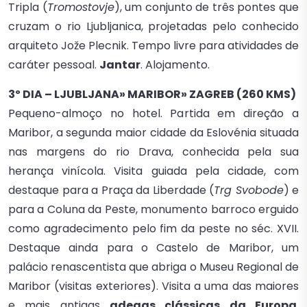
Tripla (
Tromostovje
), um conjunto de três pontes que
cruzam o rio Ljubljanica, projetadas pelo conhecido
arquiteto Jože Plecnik. Tempo livre para atividades de
caráter pessoal.
Jantar
. Alojamento.
3º DIA – LJUBLJANA» MARIBOR» ZAGREB (260 KMS)
Pequeno-almoço no hotel. Partida em direção a
Maribor, a segunda maior cidade da Eslovénia situada
nas margens do rio Drava, conhecida pela sua
herança vinícola. Visita guiada pela cidade, com
destaque para a Praça da Liberdade (
Trg Svobode
) e
para a Coluna da Peste, monumento barroco erguido
como agradecimento pelo fim da peste no séc. XVII.
Destaque ainda para o Castelo de Maribor, um
palácio renascentista que abriga o Museu Regional de
Maribor (visitas exteriores). Visita a uma das maiores
e mais antigas
adegas clássicas da Europa
.