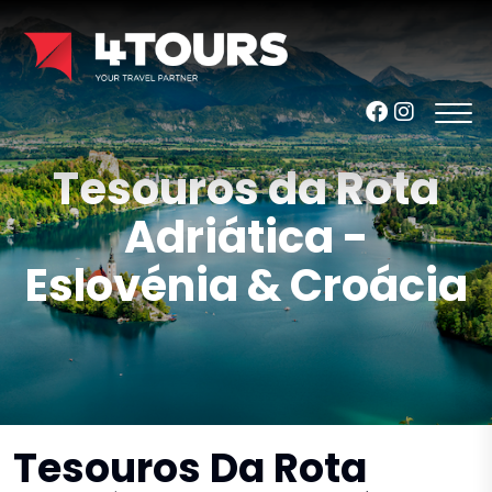
Tesouros da Rota
Adriática -
Eslovénia & Croácia
Tesouros Da Rota