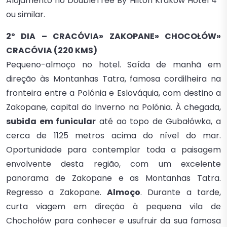
Alojamento no DoubleTree By Hilton Kraków Hotel 4*
ou similar.
2º DIA – CRACÓVIA» ZAKOPANE» CHOCOŁÓW»
CRACÓVIA (220 KMS)
Pequeno-almoço no hotel. Saída de manhã em
direção às Montanhas Tatra, famosa cordilheira na
fronteira entre a Polónia e Eslováquia, com destino a
Zakopane, capital do Inverno na Polónia. À chegada,
subida em funicular
até ao topo de Gubałówka, a
cerca de 1125 metros acima do nível do mar.
Oportunidade para contemplar toda a paisagem
envolvente desta região, com um excelente
panorama de Zakopane e as Montanhas Tatra.
Regresso a Zakopane.
Almoço
. Durante a tarde,
curta viagem em direção à pequena vila de
Chochołów para conhecer e usufruir da sua famosa