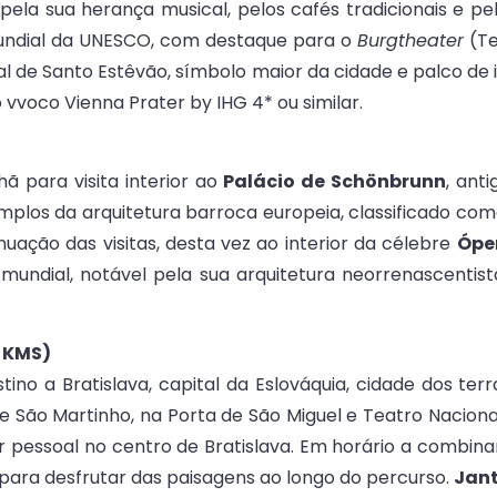
la sua herança musical, pelos cafés tradicionais e pel
 Mundial da UNESCO, com destaque para o
Burgtheater
(Te
al de Santo Estêvão, símbolo maior da cidade e palco de
 vvoco Vienna Prater by IHG 4* ou similar.
 para visita interior ao
Palácio de Schönbrunn
, ant
mplos da arquitetura barroca europeia, classificado co
uação das visitas, desta vez ao interior da célebre
Ópe
mundial, notável pela sua arquitetura neorrenascentis
5 KMS)
no a Bratislava, capital da Eslováquia, cidade dos ter
São Martinho, na Porta de São Miguel e Teatro Nacional
r pessoal no centro de Bratislava. Em horário a combin
 para desfrutar das paisagens ao longo do percurso.
Jan