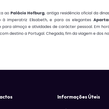
ita ao
Palácio Hofburg
, antiga residência oficial da din
o à imperatriz Elisabeth, e para os elegantes
Aparta
e para almoço e atividades de carácter pessoal. Em hor
om destino a Portugal. Chegada, fim da viagem e dos nos
actos
Informações Úteis