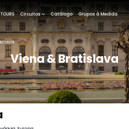
4TOURS
Circuitos
Catálogo
Grupos à Medida
scolas
Viena & Bratislava
a
ováquia, Europa