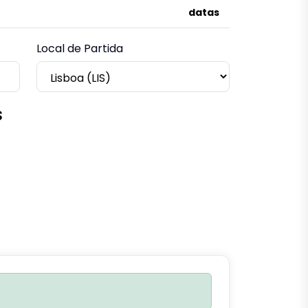
datas
Local de Partida
s