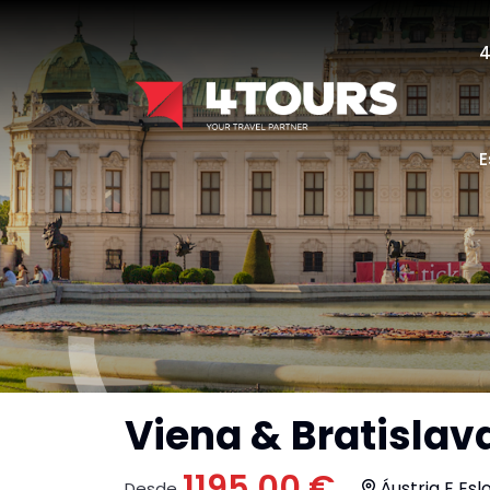
E
Viena & Bratislav
1195.00 €
Áustria E Esl
Desde