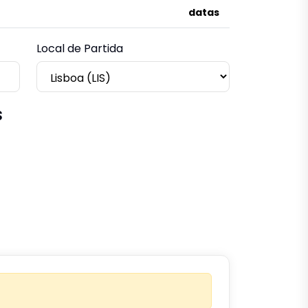
datas
Local de Partida
s
o