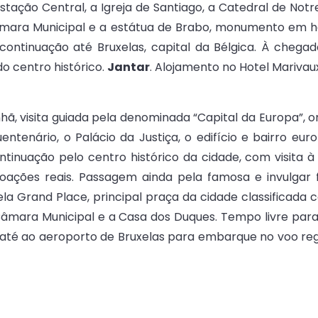
tação Central, a Igreja de Santiago, a Catedral de Notr
 Câmara Municipal e a estátua de Brabo, monumento e
 continuação até Bruxelas, capital da Bélgica. À chega
o centro histórico.
Jantar
. Alojamento no Hotel Marivaux
, visita guiada pela denominada “Capital da Europa”, 
ntenário, o Palácio da Justiça, o edifício e bairro europ
Continuação pelo centro histórico da cidade, com visita 
oroações reais. Passagem ainda pela famosa e invulga
la Grand Place, principal praça da cidade classificad
mara Municipal e a Casa dos Duques. Tempo livre para 
 até ao aeroporto de Bruxelas para embarque no voo reg