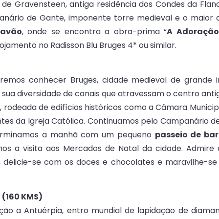
e Gravensteen, antiga residência dos Condes da Flandr
anário de Gante, imponente torre medieval e o maior de
Bavão
, onde se encontra a obra-prima “
A Adoração
ojamento no Radisson Blu Bruges 4* ou similar.
emos conhecer Bruges, cidade medieval de grande im
sua diversidade de canais que atravessam o centro anti
 rodeada de edifícios históricos como a Câmara Municipa
tes da Igreja Católica. Continuamos pelo Campanário de 
). Terminamos a manhã com um pequeno
passeio de bar
imos a visita aos Mercados de Natal da cidade. Admire
 delicie-se com os doces e chocolates e maravilhe-se
 (160 KMS)
o a Antuérpia, entro mundial de lapidação de diamante