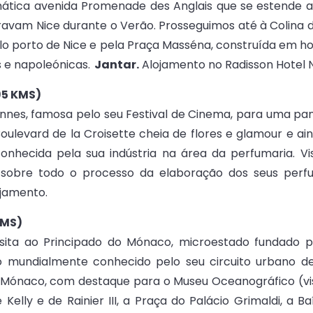
mática avenida Promenade des Anglais que se estende ao
ravam Nice durante o Verão. Prosseguimos até à Colina 
elo porto de Nice e pela Praça Masséna, construída e
s e napoleónicas.
Jantar.
Alojamento no Radisson Hotel Ni
(95 KMS)
nnes, famosa pelo seu Festival de Cinema, para uma p
Boulevard de la Croisette cheia de flores e glamour e a
onhecida pela sua indústria na área da perfumaria. Vi
sobre todo o processo da elaboração dos seus perfu
ojamento.
KMS)
sita ao Principado do Mónaco, microestado fundado pel
co mundialmente conhecido pelo seu circuito urbano de
 do Mónaco, com destaque para o Museu Oceanográfico (vis
lly e de Rainier III, a Praça do Palácio Grimaldi, a 