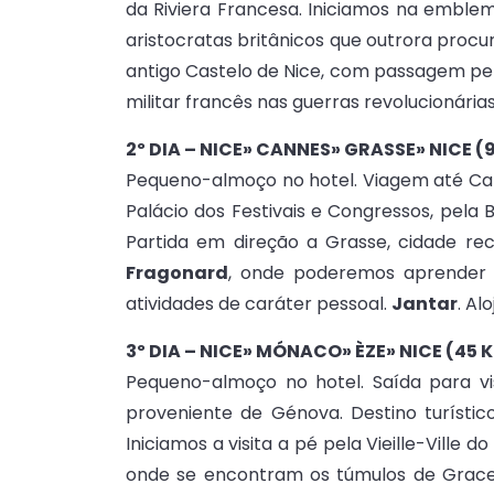
da Riviera Francesa. Iniciamos na emble
aristocratas britânicos que outrora procu
antigo Castelo de Nice, com passagem p
militar francês nas guerras revolucionária
2º DIA – NICE» CANNES» GRASSE» NICE 
Pequeno-almoço no hotel. Viagem até Ca
Palácio dos Festivais e Congressos, pela 
Partida em direção a Grasse, cidade rec
Fragonard
, onde poderemos aprender 
atividades de caráter pessoal.
Jantar
. Al
3º DIA – NICE» MÓNACO» ÈZE» NICE (45 
Pequeno-almoço no hotel. Saída para vi
proveniente de Génova. Destino turísti
Iniciamos a visita a pé pela Vieille-Ville
onde se encontram os túmulos de Grace Ke