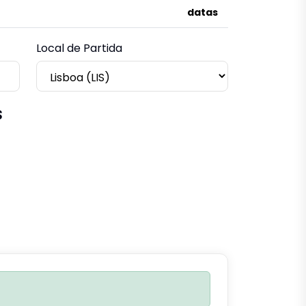
datas
Local de Partida
s