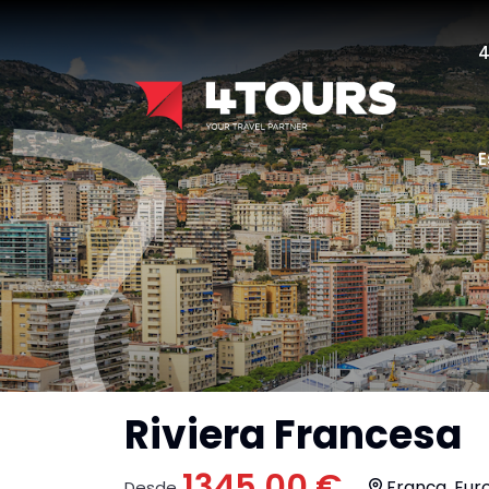
E
Riviera Francesa
1345.00 €
França, Eur
Desde