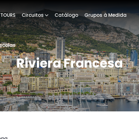
4TOURS
Circuitos
Catálogo
Grupos à Medida
scolas
Riviera Francesa
opa